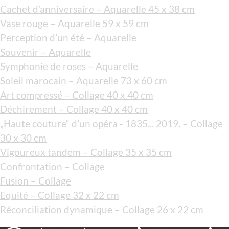
Cachet d’anniversaire – Aquarelle 45 x 38 cm
Vase rouge – Aquarelle 59 x 59 cm
Perception d’un été – Aquarelle
Souvenir – Aquarelle
Symphonie de roses – Aquarelle
Soleil marocain – Aquarelle 73 x 60 cm
Art compressé – Collage 40 x 40 cm
Déchirement – Collage 40 x 40 cm
„Haute couture“ d’un opéra - 1835... 2019. – Collage
30 x 30 cm
Vigoureux tandem – Collage 35 x 35 cm
Confrontation – Collage
Fusion – Collage
Equité – Collage 32 x 22 cm
Réconciliation dynamique – Collage 26 x 22 cm