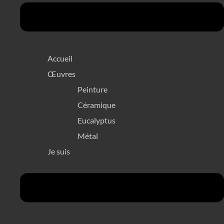
Accueil
Œuvres
Peinture
Céramique
Eucalyptus
Métal
Je suis
Menü