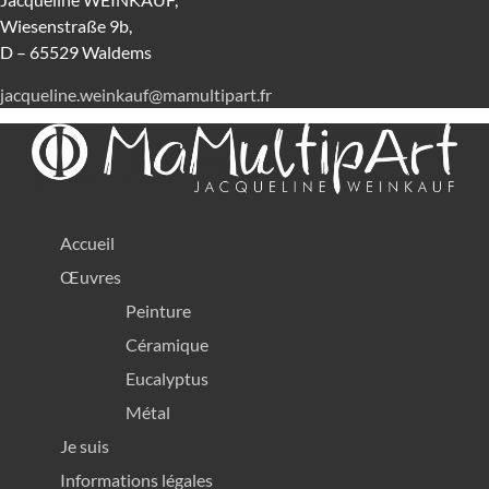
Wiesenstraße 9b,
D – 65529 Waldems
jacqueline.weinkauf@mamultipart.fr
Menü
Accueil
Œuvres
Peinture
Céramique
Eucalyptus
Métal
Je suis
Menü
Informations légales