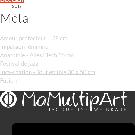
suis
Métal
Amour protecteur – 38 cm
Impulsion féminine
Anatomie - Alles Blech 55 cm
Festival de jazz
Inca-rnation - Tout en tôle 30 x 50 cm
Fusion
Menü