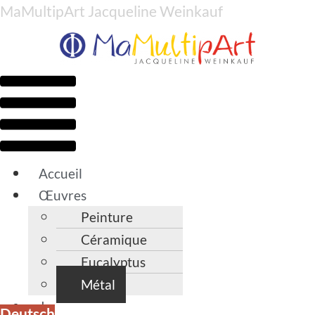
MaMultipArt Jacqueline Weinkauf
Menü
Accueil
Œuvres
Peinture
Céramique
Eucalyptus
Métal
Je
Deutsch