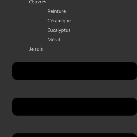
Œuvres
Peinture
Céramique
Eucalyptus
Métal
Je suis
Menü