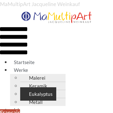
MaMultipArt Jacqueline Weinkauf
Menü
Startseite
Werke
Malerei
Keramik
Eukalyptus
Metall
Ich
Français